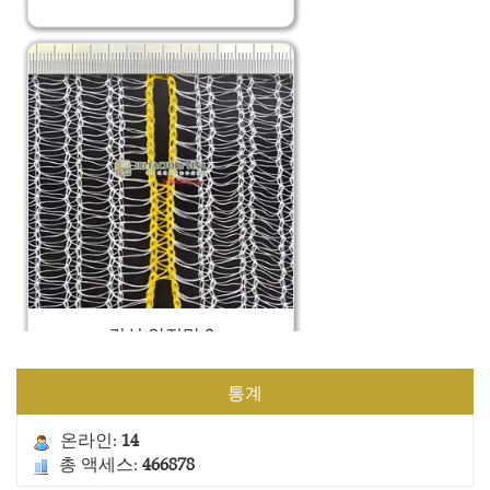
건설 안전망 2
통계
온라인:
14
총 액세스:
466878