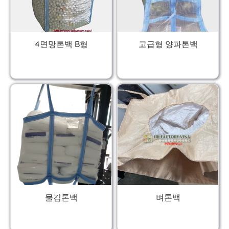
4면망톤백 B형
고급형 양파톤백
물김톤백
벼톤백