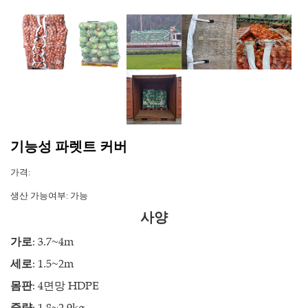
기능성 파렛트 커버
가격:
생산 가능여부:
가능
사양
가로
: 3.7~4m
세로
: 1.5~2m
몸판
: 4면망 HDPE
중량
: 1.8~2.9kg