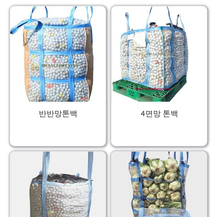
반반망톤백
4면망 톤백