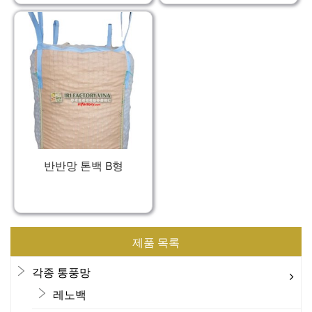
반반망 톤백 B형
제품 목록
각종 통풍망
레노백