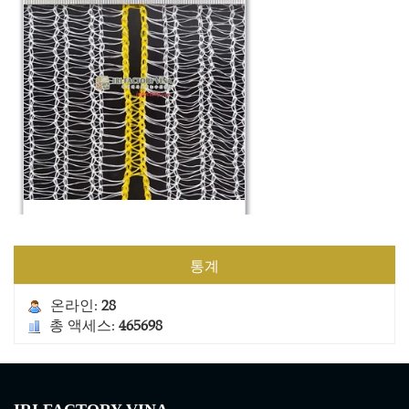
건설 안전망 2
통계
온라인:
28
총 액세스:
465698