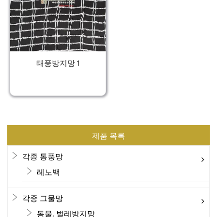
태풍방지망 1
제품 목록
각종 통풍망
레노백
각종 그물망
동물, 벌레방지망