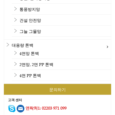
통풍방지망
건설 안전망
그늘 그물망
대용량 톤백
4면망 톤백
2면망, 2면 PP 톤백
4면 PP 톤백
문의하기
고객 센터
건설 안전망 4
연락처1: 02203 971 099