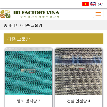
Togg
navig
홈페이지
각종 그물망
각종 그물망
벨레 방지망 2
건설 안전망 4