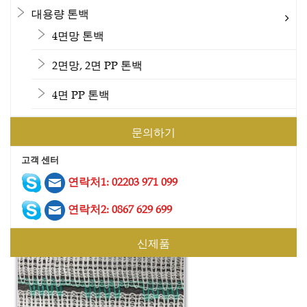
대용량 톤백
4면망 톤백
2면망, 2면 PP 톤백
4면 PP 톤백
문의하기
고객 센터
연락처1: 02203 971 099
건설 안전망 4
연락처2: 0867 629 699
신제품