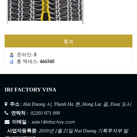
건설 안전망 2
통계
온라인:
8
총 액세스:
466348
IRI FACTORY VINA
주소
:
Hai Duong 시, Thanh Ha 현, Hong Lac 읍, Doai 도시
연락처
:
02203 971 099
sale1@irifactory.com
이메일
:
:
사업자등록증
2019년 2월 21일 Hai Duong 기획투자부 발
건설 안전망 1