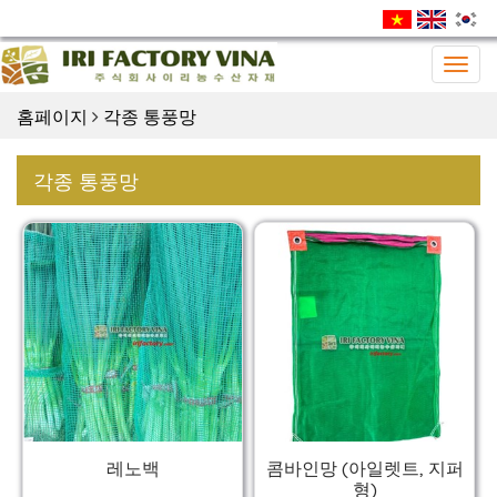
Togg
navig
홈페이지
각종 통풍망
각종 통풍망
레노백
콤바인망 (아일렛트, 지퍼
형)