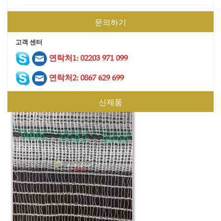
문의하기
고객 센터
연락처1: 02203 971 099
건설 안전망 4
연락처2: 0867 629 699
신제품