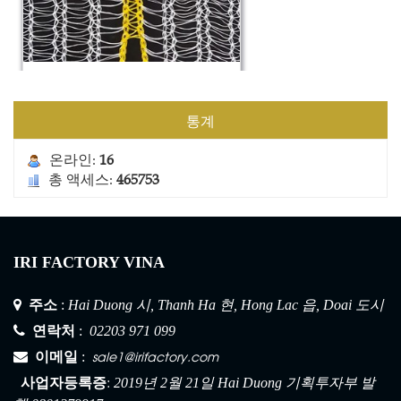
건설 안전망 2
통계
온라인:
16
총 액세스:
465753
IRI FACTORY VINA
주소
:
Hai Duong 시, Thanh Ha 현, Hong Lac 읍, Doai 도시
연락처
:
02203 971 099
sale1@irifactory.com
이메일
:
:
사업자등록증
2019년 2월 21일 Hai Duong 기획투자부 발
건설 안전망 1