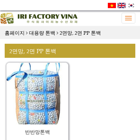
Togg
navig
홈페이지
대용량 톤백
2면망, 2면 PP 톤백
2면망, 2면 PP 톤백
반반망톤백