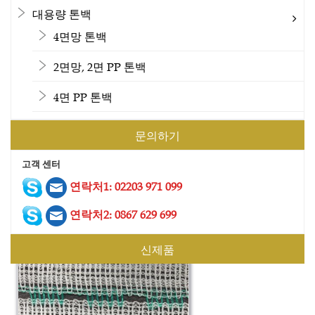
대용량 톤백
4면망 톤백
2면망, 2면 PP 톤백
4면 PP 톤백
문의하기
고객 센터
연락처1: 02203 971 099
건설 안전망 4
연락처2: 0867 629 699
신제품