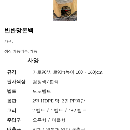
반반망톤백
가격:
생산 가능여부:
가능
사양
규격
가로90*세로90*(높이 100 ~ 160)cm
원사색상
검정색/흰색
벨트
모노벨트
몸판
2면 HDPE 망, 2면 PP원단
고리
2 벨트 / 4 벨트 / 4+2 벨트
주입구
오픈형 / 더플형
배출구
막힘/ 원통형 일반 배출구