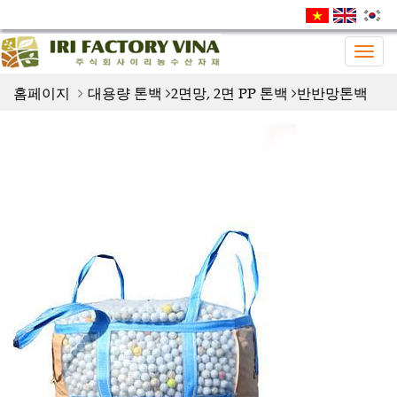
Togg
navig
홈페이지
대용량 톤백
2면망, 2면 PP 톤백
반반망톤백