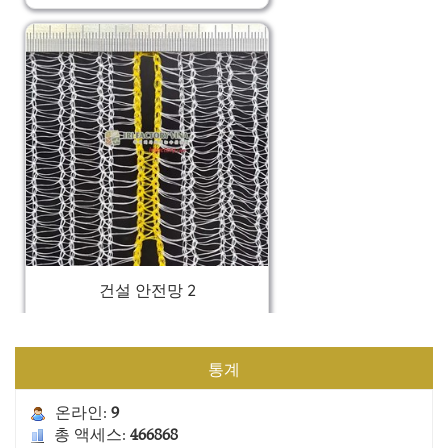
건설 안전망 2
통계
온라인:
9
총 액세스:
466868