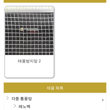
태풍방지망 2
제품 목록
각종 통풍망
레노백