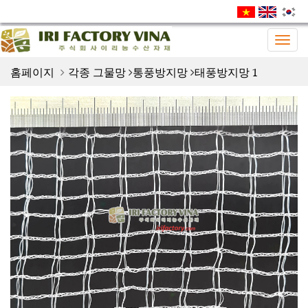
Togg
navig
홈페이지
각종 그물망
통풍방지망
태풍방지망 1