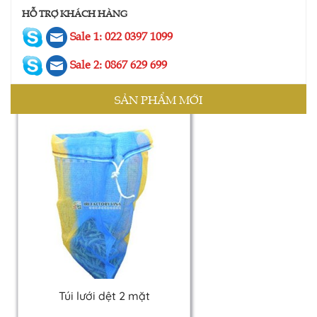
HỖ TRỢ KHÁCH HÀNG
Sale 1: 022 0397 1099
Lưới ngăn động vật
Sale 2: 0867 629 699
Liên hệ
SẢN PHẨM MỚI
Túi lưới dệt 2 mặt