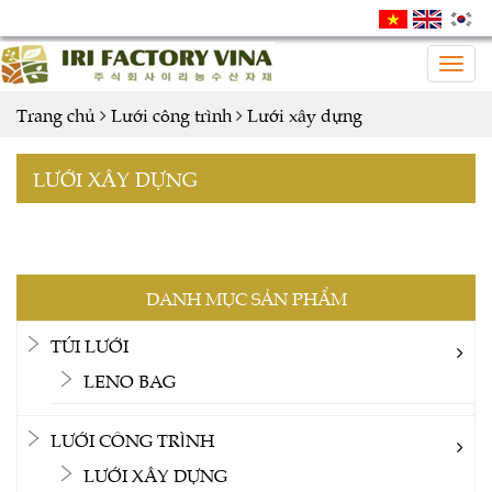
Togg
navig
Trang chủ
Lưới công trình
Lưới xây dựng
LƯỚI XÂY DỰNG
DANH MỤC SẢN PHẨM
TÚI LƯỚI
LENO BAG
LƯỚI CÔNG TRÌNH
LƯỚI XÂY DỰNG