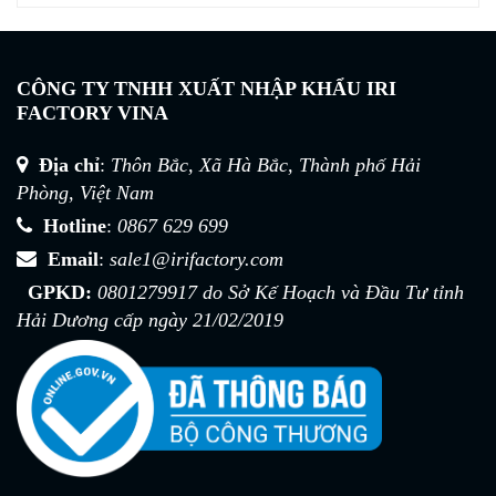
CÔNG TY TNHH XUẤT NHẬP KHẨU IRI
FACTORY VINA
Địa chỉ
:
Thôn Bắc, Xã Hà Bắc, Thành phố Hải
Phòng, Việt Nam
Hotline
:
0867 629 699
Email
:
sale1@irifactory.com
Lưới chắn gió vườn, nhà kính
(Type A)
GPKD:
0801279917 do Sở Kế Hoạch và Đầu Tư tỉnh
Liên hệ
Hải Dương cấp ngày 21/02/2019