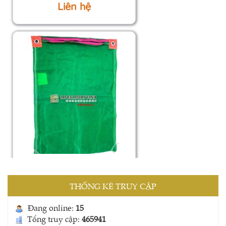
Liên hệ
Túi đa năng (Có khuy / Ko
khuy)
Liên hệ
THỐNG KÊ TRUY CẬP
Đang online:
15
Tổng truy cập:
465941