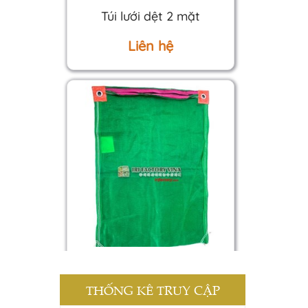
Túi lưới dệt 2 mặt
Liên hệ
Túi đa năng (Có khuy / Ko
khuy)
Liên hệ
THỐNG KÊ TRUY CẬP