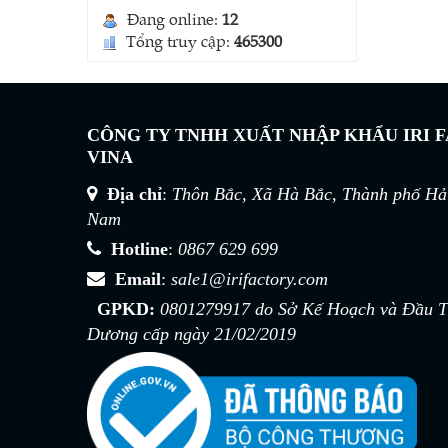
Đang online:
12
Tổng truy cập:
465300
CÔNG TY TNHH XUẤT NHẬP KHẨU IRI 
VINA
Địa chỉ
:
Thôn Bắc, Xã Hà Bắc, Thành phố Hải
Nam
Hotline
:
0867 629 699
Email
:
sale1@irifactory.com
Lưới chắn gió vườn, nhà
kính (Type A)
GPKD:
0801279917 do Sở Kế Hoạch và Đầu Tư
Liên hệ
Dương cấp ngày 21/02/2019