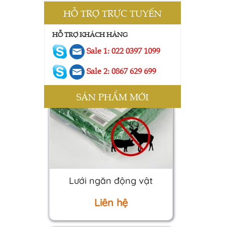
HỖ TRỢ TRỰC TUYẾN
HỖ TRỢ KHÁCH HÀNG
Sale 1: 022 0397 1099
Sale 2: 0867 629 699
SẢN PHẨM MỚI
Lưới ngăn động vật
Liên hệ