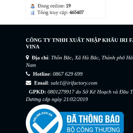
Đang online:
19
Tổng truy cập:
465407
CÔNG TY TNHH XUẤT NHẬP KHẨU IRI 
VINA
Túi đa năng (Có khuy / Ko
khuy)
Địa chỉ
:
Thôn Bắc, Xã Hà Bắc, Thành phố Hải
Liên hệ
Nam
Hotline
:
0867 629 699
Email
:
sale1@irifactory.com
GPKD:
0801279917 do Sở Kế Hoạch và Đầu Tư
Dương cấp ngày 21/02/2019