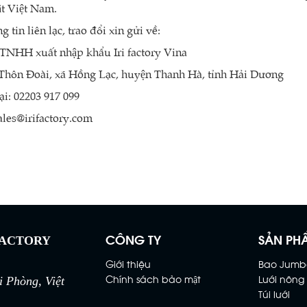
̣t Việt Nam.
 tin liên lạc, trao đổi xin gửi về:
TNHH xuất nhập khẩu Iri factory Vina
: Thôn Đoài, xã Hồng Lạc, huyện Thanh Hà, tỉnh Hải Dương
ại: 02203 917 099
ales@irifactory.com
CÔNG TY
SẢN PH
FACTORY
Giới thiệu
Bao Jumb
Chính sách bảo mật
Lưới nông
 Phòng, Việt
Túi lưới