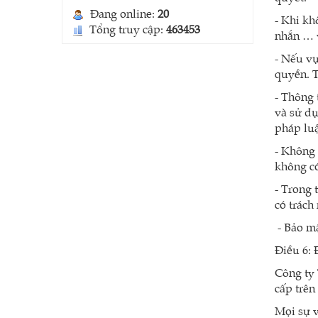
Đang online:
20
- Khi khô
Tổng truy cập:
463453
nhắn … va
- Nếu vu
quyền. T
- Thông 
và sử dụ
pháp luậ
- Không 
Lưới chắn gió vườn, nhà
không có
kính (Type A)
Liên hệ
- Trong 
có trách
- Bảo mậ
Điều 6: 
Công ty 
cấp trên
Mọi sự 