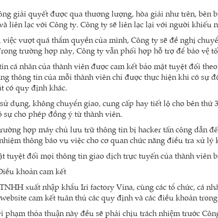
ng giải quyết được qua thương lượng, hòa giải như trên, bên bị
̀ liên lạc với Công ty. Công ty sẽ liên lạc lại với người khiếu na
̣ việc vượt quá thẩm quyền của mình, Công ty sẽ đề nghị chuyê
rong trường hợp này, Công ty vẫn phối hợp hỗ trợ để bảo vệ tố
tin cá nhân của thành viên được cam kết bảo mật tuyệt đối theo 
ng thông tin của mỗi thành viên chỉ được thực hiện khi có sự
t có quy định khác.
sử dụng, không chuyển giao, cung cấp hay tiết lộ cho bên thứ 3
 sự cho phép đồng ý từ thành viên.
trường hợp máy chủ lưu trữ thông tin bị hacker tấn công dẫn đế
 nhiệm thông báo vụ việc cho cơ quan chức năng điều tra xử lý 
t tuyệt đối mọi thông tin giao dịch trực tuyến của thành viên 
Điều khoản cam kết
TNHH xuất nhập khẩu Iri factory Vina, cùng các tổ chức, cá 
 website cam kết tuân thủ các quy định và các điều khoản trong
vi phạm thỏa thuận này đều sẽ phải chịu trách nhiệm trước C