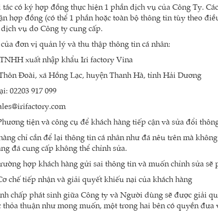
i tác có ký hợp đồng thực hiện 1 phần dịch vụ của Công Ty. Các
ận hợp đồng (có thể 1 phần hoặc toàn bộ thông tin tùy theo đi
dịch vụ do Công ty cung cấp.
ỉ của đơn vị quản lý và thu thập thông tin cá nhân:
TNHH xuất nhập khẩu Iri factory Vina
: Thôn Đoài, xã Hồng Lạc, huyện Thanh Hà, tỉnh Hải Dương
ại: 02203 917 099
ales@irifactory.com
 Phương tiện và công cụ để khách hàng tiếp cận và sửa đổi thôn
hàng chỉ cần để lại thông tin cá nhân như đã nêu trên mà không c
̀ng đã cung cấp không thể chỉnh sửa.
rường hợp khách hàng gửi sai thông tin và muốn chỉnh sửa sẽ ph
 Cơ chế tiếp nhận và giải quyết khiếu nại của khách hàng
anh chấp phát sinh giữa Công ty và Người dùng sẽ được giải q
 thỏa thuận như mong muốn, một trong hai bên có quyền đưa v