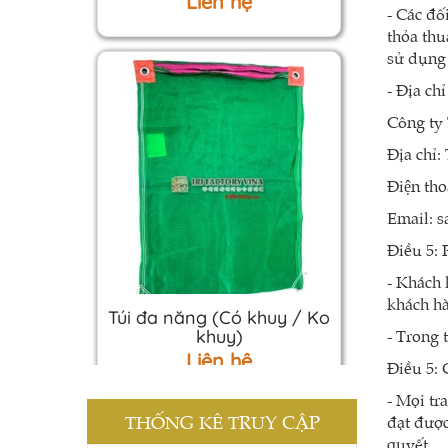
- Các đố
thỏa thu
sử dụng 
- Địa ch
Công ty 
Địa chỉ
Điện tho
Email: s
Điều 5:
- Khách 
khách ha
Túi đa năng (Có khuy / Ko
khuy)
- Trong t
Liên hệ
Điều 5:
- Mọi tr
THỐNG KÊ TRUY CẬP
đạt được
quyết.