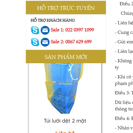
Điều 2:
HỖ TRỢ TRỰC TUYẾN
Lưới ngăn động vật
Chúng tô
HỖ TRỢ KHÁCH HÀNG
- Liên hệ
Liên hệ
Sale 1: 022 0397 1099
- Cung c
Sale 2: 0867 629 699
- Gửi em
- Liên l
SẢN PHẨM MỚI
- Không 
ty
- Khi có
phạm ph
Điều 3: 
Dữ liệu 
thông ti
Túi lưới dệt 2 mặt
Điều 4:
- Nhân v
Liên hệ