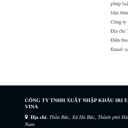
pháp luâ
Mọi thông
Công ty 
Địa chỉ
Lưới quây pallet
Điện tho
Liên hệ
Email: s
CÔNG TY TNHH XUẤT NHẬP KHẨU IRI 
VINA
Địa chỉ
:
Thôn Bắc, Xã Hà Bắc, Thành phố Hải
Nam